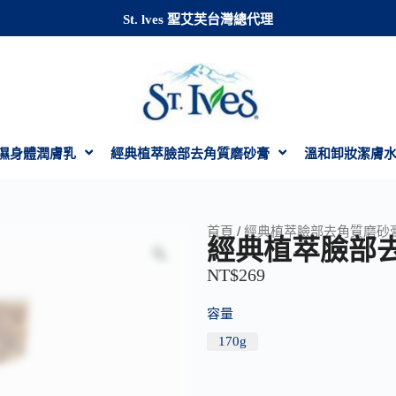
St. lves 聖艾芙台灣總代理
濕身體潤膚乳
經典植萃臉部去角質磨砂膏
溫和卸妝潔膚
首頁
/
經典植萃臉部去角質磨砂
經典植萃臉部
NT$
269
容量
170g