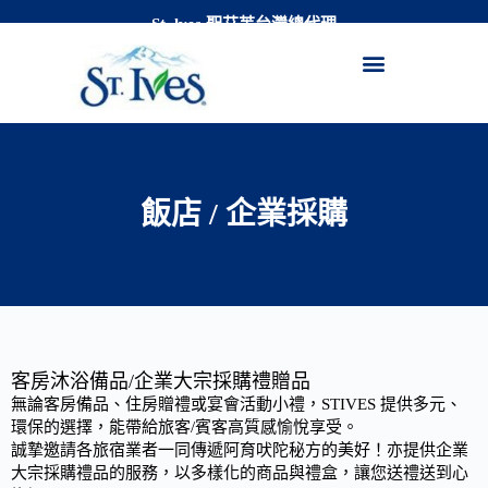
St. lves 聖艾芙台灣總代理
跳
至
果酸精華化妝水
保濕身體潤膚乳
經典植萃臉部去角質磨砂膏
溫和卸妝潔膚水
經典植萃沐浴露
主
要
內
容
飯店 / 企業採購
客房沐浴備品/企業大宗採購禮贈品
無論客房備品、住房贈禮或宴會活動小禮，STIVES 提供多元、
環保的選擇，能帶給旅客/賓客高質感愉悅享受。
誠摯邀請各旅宿業者一同傳遞阿育吠陀秘方的美好！亦提供企業
大宗採購禮品的服務，以多樣化的商品與禮盒，讓您送禮送到心