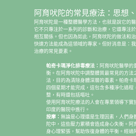
阿育吠陀的常見療法：思想
阿育吠陀是一種整體醫學方法，也就是說它的醫
它不只專注於一系列的診斷和治療，它還專注於
相互關係。但也因為如此，阿育吠陀的做法和治
快速方法能成為這領域的專家。但好消息是：我
治療的常見要素。
帕奇卡瑪淨化排毒療法：
阿育吠陀醫學的
衡。在阿育吠陀中調整體質最常見的方法
法，目的為清除身體深層的毒素。帕奇卡
四個星期才能完成，這包含多種淨化過程
整，有時還包括嘔吐。
使用阿育吠陀療法的人會在專業領導下實
印度的醫院中進行。
按摩：
無論是心理還是生理因素，人們身
陀中，這些壓力累積會造成身心失衡。阿
身心理緊張，幫助恢復身體的平衡。經過