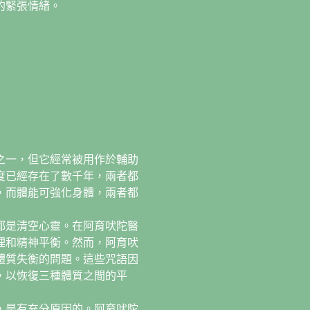
的緊張情緒。
之一，但它經常被用作於輔助
度已經存在了數千年，兩者都
，而體能可強化身體，兩者都
都是清空心靈。在阿育吠陀醫
理和精神平衡。然而，阿育吠
體質失衡的問題。這些咒語因
，以恢復三種體質之間的平
，是有充分原因的。阿育吠陀