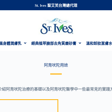
St. lves 聖艾芙台灣總代理
濕身體潤膚乳
經典植萃臉部去角質磨砂膏
溫和卸妝潔膚
阿育吠陀用途
介紹阿育吠陀治療的基礎以及阿育吠陀醫學中一些最常見的實踐