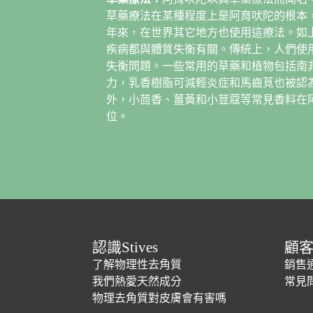
草藥療法在某種程度上是阿育吠陀的根本
年來，在世界其它地方也使用這療法。如
疾病都與體質失衡有關。傳統上，人們使
失衡問題。一些常用的草藥和植物包括南
力，乳香樹脂可減輕炎症和馬齒莧也被認
外，小茴香、薑黃和小荳蔻等常見香料在
位。
認識Stives
顧
了解物理性去角質
銷售
我們熱愛天然成分
常見
物理去角質對皮膚會有害嗎