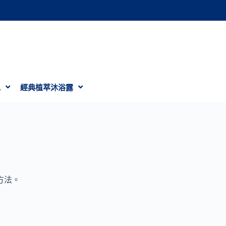
水
經典植萃沐浴露
方法。