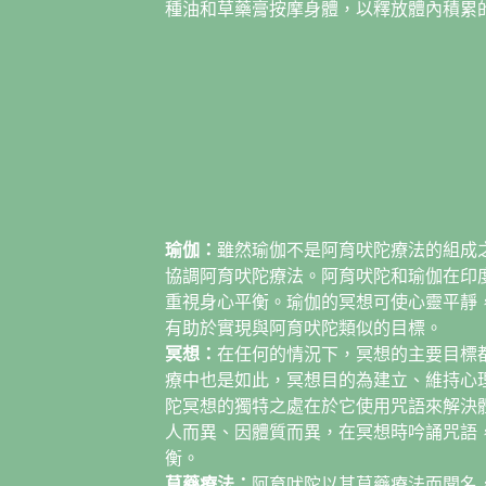
種油和草藥膏按摩身體，以釋放體內積累
瑜伽：
雖然瑜伽不是阿育吠陀療法的組成
協調阿育吠陀療法。阿育吠陀和瑜伽在印
重視身心平衡。瑜伽的冥想可使心靈平靜
有助於實現與阿育吠陀類似的目標。
冥想：
在任何的情況下，冥想的主要目標
療中也是如此，冥想目的為建立、維持心
陀冥想的獨特之處在於它使用咒語來解決
人而異、因體質而異，在冥想時吟誦咒語
衡。
草藥療法：
阿育吠陀以其草藥療法而聞名