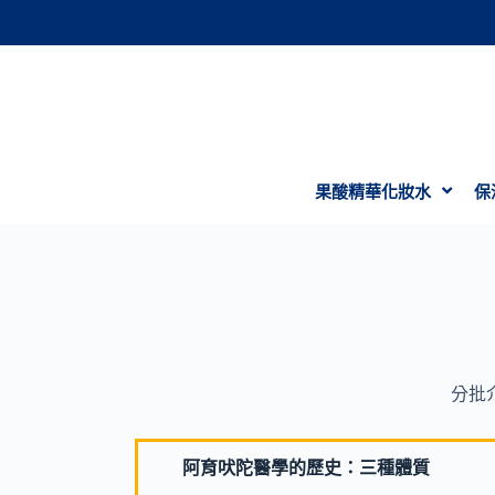
跳
至
主
要
內
容
果酸精華化妝水
保
分批
阿育吠陀醫學的歷史：三種體質