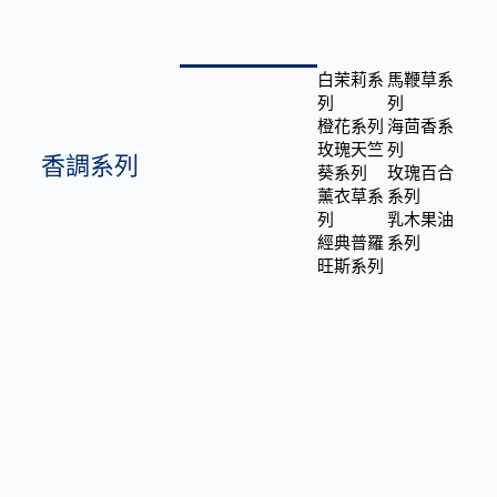
白茉莉系
馬鞭草系
列
列
橙花系列
海茴香系
玫瑰天竺
列
香調系列
葵系列
玫瑰百合
薰衣草系
系列
列
乳木果油
經典普羅
系列
旺斯系列